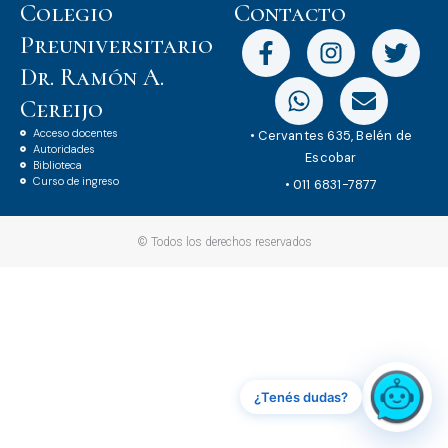
Colegio
Contacto
Preuniversitario
Dr. Ramón A.
Cereijo
Acceso docentes
• Cervantes 635, Belén de
Autoridades
Escobar
Biblioteca
Curso de ingreso
• 011 6831-7877
© Todos los derechos reservados
¿Tenés dudas?