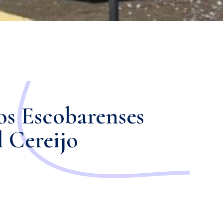
gos Escobarenses
l Cereijo